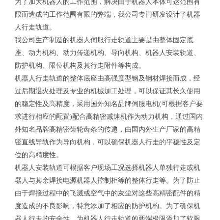
为了加大机器人的工作范围，解决由于机器人本体可达范围有
限而造成的工作范围有限的弊端，我公司专门研发设计了机器
人行走轨道。
我公司生产制造的机器人伺服行走轨道主要是由整体固定底
座、动力机构、动力传递机构、导向机构、机器人安装轨道、
防护机构、限位机构及其行走附件等构成。
机器人行走轨道的整体底座由高强度型钢及钢材焊接而成，经
过后期退火处理及专业的机械加工处理，可以保证其长久使用
的稳定性及高精度，采用国外知名品牌伺服电机(可根据客户要
求进行相应的配置)配合高精密减速机作为动力机构，通过国内
外知名品牌高精密齿轮齿条的传递，由国内外生产厂家的高精
密直线导轨作为导向机构，可以确保机器人行走的平稳性及定
位的高精度性。
机器人安装轨道可根据客户现场工况选择机器人单独行走或机
器人与其余焊接电源机器人控制柜等的整体行走等。为了防止
由于焊接过程中的飞溅或空气中的灰尘对这些高精密配件的精
度造成的不良影响，特意添加了相应的防护机构。为了确保机
器人行走的安全性，为机器人行走轨道的两端极限添加了软限