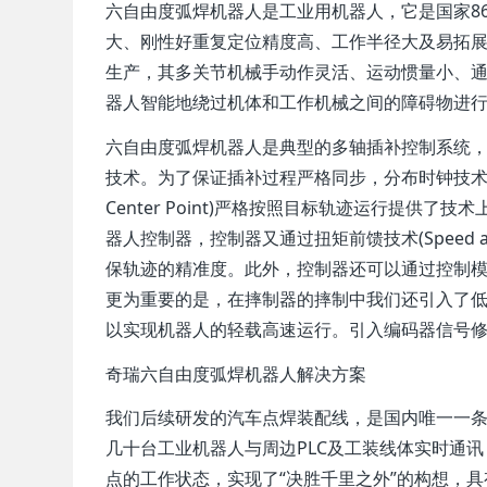
六自由度弧焊机器人是工业用机器人，它是国家8
大、刚性好重复定位精度高、工作半径大及易拓
生产，其多关节机械手动作灵活、运动惯量小、
器人智能地绕过机体和工作机械之间的障碍物进
六自由度弧焊机器人是典型的多轴插补控制系统
技术。为了保证插补过程严格同步，分布时钟技术的
Center Point)严格按照目标轨迹运行提
器人控制器，控制器又通过扭矩前馈技术(Speed and
保轨迹的精准度。此外，控制器还可以通过控制
更为重要的是，在摔制器的摔制中我们还引入了
以实现机器人的轻载高速运行。引入编码器信号
奇瑞六自由度弧焊机器人解决方案
我们后续研发的汽车点焊装配线，是国内唯一一
几十台工业机器人与周边PLC及工装线体实时通
点的工作状态，实现了“决胜千里之外”的构想，