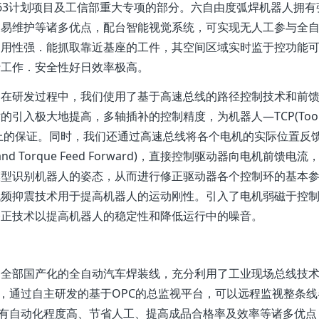
63计划项目及工信部重大专项的部分。六自由度弧焊机器人拥有
展易维护等诸多优点，配台智能视觉系统，可实现无人工参与全
通用性强．能抓取靠近基座的工件，其空间区域实时监于控功能
行工作．安全性好日效率极高。
，在研发过程中，我们使用了基于高速总线的路径控制技术和前
引入极大地提高，多轴插补的控制精度，为机器人—TCP(Too
供了技术上的保证。同时，我们还通过高速总线将各个电机的实际位置反
 Torque Feed Forward)，直接控制驱动器向电机前馈电流
模型识别机器人的姿态，从而进行修正驱动器各个控制环的基本
低频抑震技术用于提高机器人的运动刚性。引入了电机弱磁于控
修正技术以提高机器人的稳定性和降低运行中的噪音。
条全部国产化的全自动汽车焊装线，充分利用了工业现场总线技
讯，通过自主研发的基于OPC的总监视平台，可以远程监视整条
具有自动化程度高、节省人工、提高成品合格率及效率等诸多优点